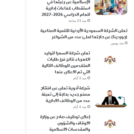
الإسلامية عن رغبتها في
استقطاب كفاءات إدارية
للعام الدراسي 2026–2027
منذ 23 ساعة
تعلن الشركة السعودية الأردنية للتنمية الصناعية
(جوردينا) عن حاجتها لملئ عدد من الشواغر
منذ يومين
تعلن شركة السمرا لتوليد
الكهرباء نتائج فرز طلبات
المتقدمين للوظائف التالية
التي تم الاعلان عنها
منذ 3 أيام
شركة أدوية تعلن عن افتتاح
مصنع جديد بحاجة إلى تعبئة
عدد من الوظائف الادارية
منذ 4 أيام
إعلان توظيف صادر عن وزارة
الاوقاف والشؤون
والمقدسات الاسلامية