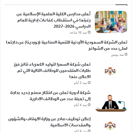
تُعلن مدارس الكلية العلمية الإسلامية عن
رغبتها في استقطاب كفاءات إدارية للعام
الدراسي 2026–2027
منذ 16 ساعة
تعلن الشركة السعودية الأردنية للتنمية الصناعية (جوردينا) عن حاجتها
لملئ عدد من الشواغر
منذ يومين
تعلن شركة السمرا لتوليد الكهرباء نتائج فرز
طلبات المتقدمين للوظائف التالية التي تم
الاعلان عنها
منذ 3 أيام
شركة أدوية تعلن عن افتتاح مصنع جديد بحاجة
إلى تعبئة عدد من الوظائف الادارية
منذ 4 أيام
إعلان توظيف صادر عن وزارة الاوقاف والشؤون
والمقدسات الاسلامية
منذ 4 أيام