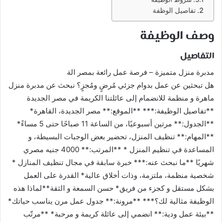
تفاصيل الوظفة
وصف الوظيفة
التفاصيل
مدبرة منزل متميزة – فرصة عمل رائعة بمصر الة
هل تبحثين عن عمل بدوام جزئي مُرضٍ ومُجزٍ؟ نبحث عن مدبرة منزل
ماهرة و منظمة للانضمام إلى عائلتنا الكريمة في مصر الجديدة
**تفاصيل الوظيفة:*** **الموقع:** مصر الجديدة، القاهرة*
**الجدول:** مرتين أسبوعيًا، من الساعة 11 صباحًا حتى 5 مساءً*
**المهام:** تنظيف المنزل، تحضير بعض الوجبات البسيطة، و
المساعدة في تنظيم المنزل * **المرتب:** 4000 جنيه مصري
شهريًا **ما نبحث عنه:*** خبرة سابقة في مجال تنظيف المنازل *
شخصية منظمة، ملتزمة، وذات أخلاق عالية* القدرة على العمل
بشكل مستقل و كجزء من فريق* حسن السمعة و الثقة**لماذا هذه
الوظيفة مثالية لك؟*** **مرونة:** جدول عمل مرن يناسب حياتك*
**بيئة عمل ودية:** انضمي إلى عائلة كريمة و مرحبة* **مرتّب