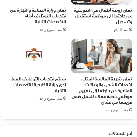
تعلن روضة أطفال في الصويفية
تعلن وزارة الصناعة والتجارة عن
عن حاجتها إلى موظفة استقبال
فتح بلب التوظيف أدناه
وتسجيل
للتخصصات التالية
منذ 5 أيام
منذ أسبوع واحد
تعلن شركة العالمية المثلى
سيتم فتح باب التوظيف للعمل
لخدمات الشحن والوكالات
لدى وزارة الخارجية للتخصصات
الملاحية عن حاجتها إلى تعيين
التالية
موظفي خدمة عملاء للعمل ضمن
منذ أسبوع واحد
فريقها في عمّان
منذ أسبوع واحد
أخر المقالات