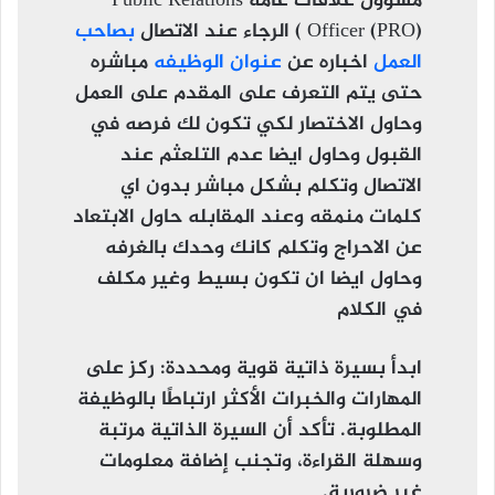
مسؤول علاقات عامة Public Relations
Officer (PRO) ) الرجاء عند الاتصال
بصاحب
العمل
اخباره عن
عنوان الوظيفه
مباشره
حتى يتم التعرف على المقدم على العمل
وحاول الاختصار لكي تكون لك فرصه في
القبول وحاول ايضا عدم التلعثم عند
الاتصال وتكلم بشكل مباشر بدون اي
كلمات منمقه وعند المقابله حاول الابتعاد
عن الاحراج وتكلم كانك وحدك بالغرفه
وحاول ايضا ان تكون بسيط وغير مكلف
في الكلام
ابدأ بسيرة ذاتية قوية ومحددة
: ركز على
المهارات والخبرات الأكثر ارتباطًا بالوظيفة
المطلوبة. تأكد أن السيرة الذاتية مرتبة
وسهلة القراءة، وتجنب إضافة معلومات
غير ضرورية.