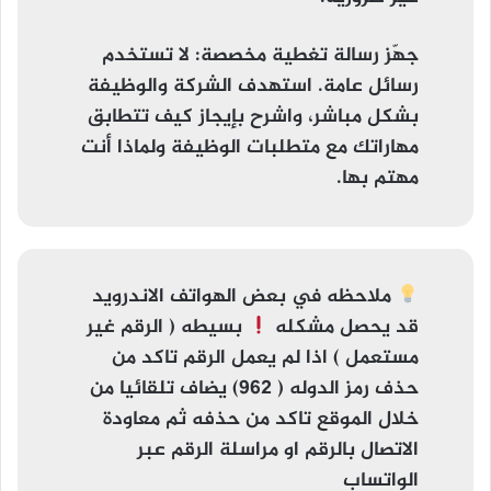
جهّز رسالة تغطية مخصصة
: لا تستخدم
رسائل عامة. استهدف الشركة والوظيفة
بشكل مباشر، واشرح بإيجاز كيف تتطابق
مهاراتك مع متطلبات الوظيفة ولماذا أنت
مهتم بها.
ملاحظه
في بعض الهواتف الاندرويد
قد يحصل مشكله
بسيطه (
الرقم غير
مستعمل
) اذا لم يعمل الرقم تاكد من
حذف رمز الدوله ( 962) يضاف تلقائيا من
خلال الموقع تاكد من حذفه ثم معاودة
الاتصال بالرقم او مراسلة الرقم عبر
الواتساب