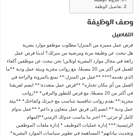
تفاصيل الوظفة
وصف الوظيفة
التفاصيل
فرص عمل مميزة من المنزل! مطلوب موظفو موارد بشرية
هل تبحث عن وظيفة مرنة ومرضية من منزلك؟ لدينا فرص عمل
رائعة في مجال موارد البشرية اونلاين! نحن نبحث عن موظفين أكفاء
للعمل في أكثر من 20 مصنعًا، مع رواتب مجزية وبيئة عمل ودية **ما
الذي نقدمه؟*** **عمل من المنزل:** تمتع بالمرونة والراحة في
العمل من أي مكان تختاره* **فرص عمل متعددة:** انضم لفريقنا
في أكثر من 20 مصنعًا، مع فرص للتطور والترقي* **رواتب
مجزية:** نقدم رواتب تنافسية تتناسب مع خبرتك وكفاءتك* **بيئة
عمل ودية:** انضم إلى فريق عمل متعاون و داعم* **عمل بدوام
كامل أو جزئي:** اختر ما يناسب جدولك الزمني**المهام
الرئيسية:*** إدارة عمليات التوظيف * إدارة ملفات الموظفين
وتحديث بياناتهم* المساهمة في تطوير سياسات الموارد البشرية*