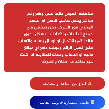
ملاحظه:
نحرص دائما على وضع رقم
مباشر يخص صاحب العمل او القسم
المعني في الشركه نحن نتحقق في
جميع الطلبات والاعلانات بشكل يدوي
فقط قم بالاتصال او ارسال رساله واتساب
على نفس الرقم وتجنب دفع اي مبالغ
ماليه او الذهاب وحدك للمقابله اذا كنت
غير متاكد من مكان والشركه
ابلاغ عن اساءة او مضايقة
طلب استشاره قانونيه مجانيه