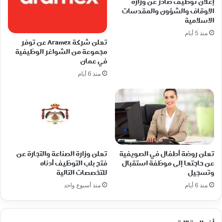
إعلان توظيف صادر عن وزارة
الاوقاف والشؤون والمقدسات
الاسلامية
منذ 5 أيام
تعلن شركة Aramex عن توفر
مجموعة من الشواغر الوظيفية
في عمان
منذ 6 أيام
تعلن روضة أطفال في الصويفية
تعلن وزارة الصناعة والتجارة عن
عن حاجتها إلى موظفة استقبال
فتح بلب التوظيف أدناه
وتسجيل
للتخصصات التالية
منذ 6 أيام
منذ أسبوع واحد