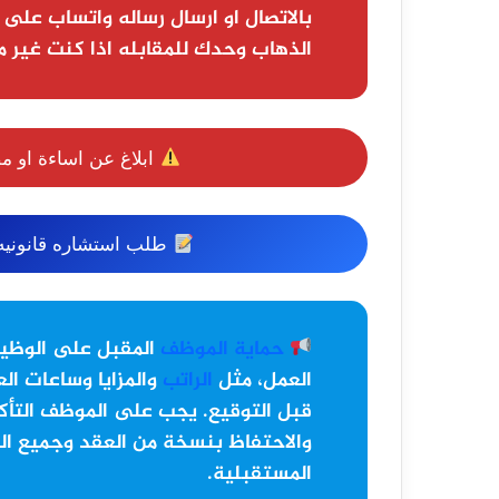
بالاتصال او ارسال رساله واتساب على 
الذهاب وحدك للمقابله اذا كنت غير م
ابلاغ عن اساءة او م
طلب استشاره قانونيه 
حماية الموظف
المقبل على الوظي
العمل، مثل
الراتب
والمزايا وساعات الع
قبل التوقيع. يجب على الموظف التأكد
والاحتفاظ بنسخة من العقد وجميع ال
المستقبلية.