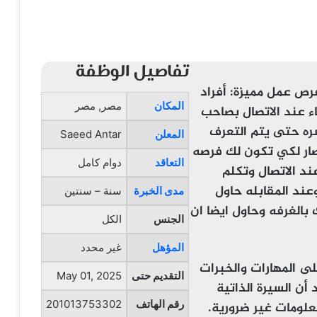
تفاصيل الوظفة
رص عمل مميزة: أفراد
المكان
مصر, مصر
اء عند الاتصال بصاحب
ه حتى يتم التعرف
المعلن
Saeed Antar
صار لكي تكون لك فرصه
التعاقد
دوام كامل
ند الاتصال وتكلم
ند المقابله حاول
مدى الخبرة
سنة – سنتين
 بالغرفه وحاول ايضا ان
الجنس
الكل
المؤهل
غير محدد
لى المهارات والخبرات
التقديم حتى
May 01, 2025
د أن السيرة الذاتية
رقم الهاتف
201013753302
علومات غير ضرورية.