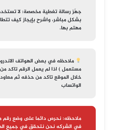
جهّز رسالة تغطية مخصصة
: لا تستخد
بشكل مباشر، واشرح بإيجاز كيف تتطاب
مهتم بها.
ملاحظه
في بعض الهواتف الاندر
مستعمل
خلال الموقع تاكد من حذفه ثم معاودة ا
الواتساب
ملاحظه:
نحرص دائما على وضع رقم م
في الشركه نحن نتحقق في جميع الط