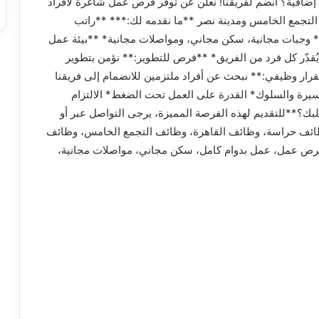
إضافية؟ انضم لفريقنا! نعلن عن توفر فرص عمل شاغرة لأفراد
ي التجمع الخامس ومدينة نصر **ما نقدمه لك:*** **راتب
إضافية:** وجبات مجانية، سكن مجاني، ومواصلات مجانية* **بيئة عمل
يُقدّر كل فرد من الفريق* **فرص للتطوير:** نؤمن بتطوير
رار وظيفي:** نبحث عن أفراد ملتزمين للانضمام إلى فريقنا
يرة والسلوك* القدرة على العمل تحت الضغط* الالتزام
بك؟**للتقديم لهذه الفرصة المميزة، يرجى التواصل عبر أو
ظائف حراسة، وظائف القاهرة، وظائف التجمع الخامس، وظائف
 فرص عمل، عمل بدوام كامل، سكن مجاني، مواصلات مجانية،