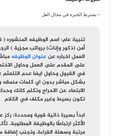
– يشترط الخبرة في مجال العل
تنبية عام:
اسم الوظيفه المنشوره ( ف
أمن (ذكور وإناث) برواتب مجزية ) الرج
العمل اخباره عن
عنوان الوظيفه
مباشر
على المقدم على العمل وحاول الاخت
في القبول وحاول ايضا عدم التلعثم ع
بشكل مباشر بدون اي كلمات منمقه وع
الابتعاد عن الاحراج وتكلم كانك وحدك
تكون بسيط وغير مكلف في الكلام
ابدأ بسيرة ذاتية قوية ومحددة
: ركز ع
الأكثر ارتباطًا بالوظيفة المطلوبة. تأك
مرتبة وسهلة القراءة، وتجنب إضافة م