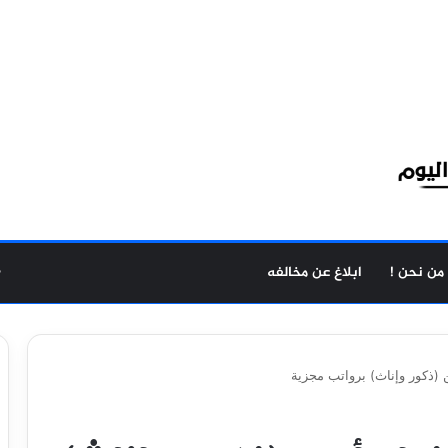
من نحن !
ابلاغ عن مخالفه
(ذكور وإناث) برواتب مجزية