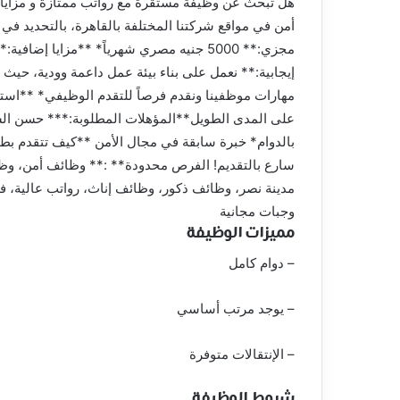
هل تبحث عن وظيفة مستقرة مع رواتب ممتازة و مزايا 
أمن في مواقع شركتنا المختلفة بالقاهرة، بالتحديد ف
مجزي:** 5000 جنيه مصري شهرياً* **مزايا 
إيجابية:** نعمل على بناء بيئة عمل داعمة وودية، حيث 
مهارات موظفينا ونقدم فرصاً للتقدم الوظيفي* **استق
على المدى الطويل**المؤهلات المطلوبة:*** حسن الس
بالدوام* خبرة سابقة في مجال الأمن **كيف تتقدم بطل
سارع بالتقديم! الفرص محدودة** :** وظائف أمن، و
مدينة نصر، وظائف ذكور، وظائف إناث، رواتب عالية،
وجبات مجانية
مميزات الوظيفة
– دوام كامل
– يوجد مرتب أساسي
– الإنتقالات متوفرة
شروط الوظيفة