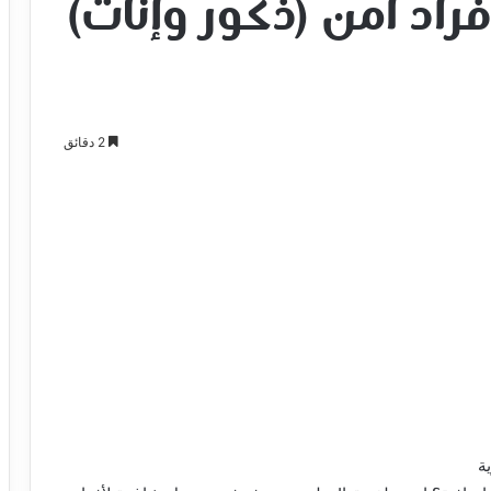
اد أمن (ذكور وإناث)
2 دقائق
ة