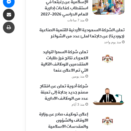
الإسلامية عن رغبتها في
استقطاب كفاءات إدارية
مشاركة 
للعام الدراسي 2026–2027
منذ 7 ساعات
طب
تعلن الشركة السعودية الأردنية للتنمية الصناعية
(جوردينا) عن حاجتها لملئ عدد من الشواغر
منذ يوم واحد
تعلن شركة السمرا لتوليد
الكهرباء نتائج فرز طلبات
المتقدمين للوظائف التالية
التي تم الاعلان عنها
منذ يومين
شركة أدوية تعلن عن افتتاح
مصنع جديد بحاجة إلى تعبئة
عدد من الوظائف الادارية
منذ 3 أيام
إعلان توظيف صادر عن وزارة
الاوقاف والشؤون
والمقدسات الاسلامية