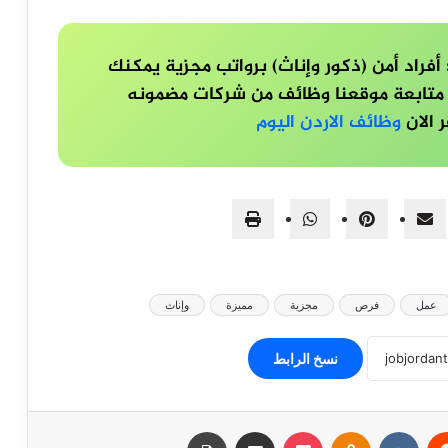
راد أمن (ذكور وإناث) برواتب مجزية يمكنك
متابعة موقعنا وظائف من شركات مضمونه
وظائف الاردن اليوم
عمل
فرص
مجزية
مميزة
وإناث
نسخ الرابط
ريست
Odnoklassniki
‫Pocket
مشاركة عبر البريد
طباعة