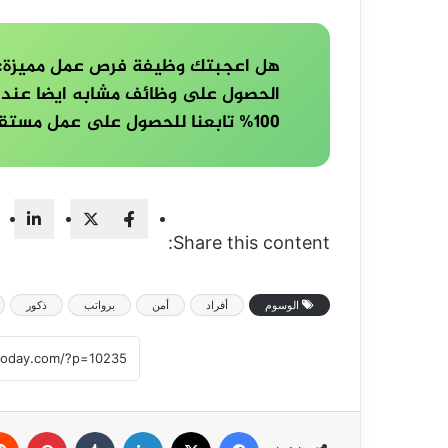
هل اعجبتك وظيفة فرص عمل مميزة: أف
الحصول على وظائف مشابه ايضا عند 
100% تابعنا للحصول على عمل مستقر الان
Share this content:
الوسوم
أفراد
أمن
برواتب
ذكور
فيسبوك
‫X
لينكدإن
بينتي