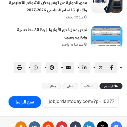
مدى الدولية عن توفر بعض الشواغر التعليمية
والإدارية للعام الدراسي 2026-2027
منذ 12 دقيقة
فرص عمل لدى الأونروا | وظائف هندسية
وإدارية وفنية
منذ ساعة واحدة
الوسوم
عاملات
عمان
مطلوب
نسخ الرابط
فيسبوك
‫X
لينكدإن
بينتيريست
klassniki