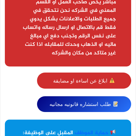
مباشر يخص صاحب العمل او القسم
المعني في الشركه نحن نتحقق في
جميع الطلبات والاعلانات بشكل يدوي
فقط قم بالاتصال او ارسال رساله واتساب
على نفس الرقم وتجنب دفع اي مبالغ
ماليه او الذهاب وحدك للمقابله اذا كنت
غير متاكد من مكان والشركه
ابلاغ عن اساءة او مضايقة
طلب استشاره قانونيه مجانيه
حماية الموظف
المقبل على الوظيفة: