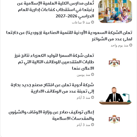
تُعلن مدارس الكلية العلمية الإسلامية عن
رغبتها في استقطاب كفاءات إدارية للعام
الدراسي 2026–2027
منذ 9 ساعات
تعلن الشركة السعودية الأردنية للتنمية الصناعية (جوردينا) عن حاجتها
لملئ عدد من الشواغر
منذ يوم واحد
تعلن شركة السمرا لتوليد الكهرباء نتائج فرز
طلبات المتقدمين للوظائف التالية التي تم
الاعلان عنها
منذ يومين
شركة أدوية تعلن عن افتتاح مصنع جديد بحاجة
إلى تعبئة عدد من الوظائف الادارية
منذ 3 أيام
إعلان توظيف صادر عن وزارة الاوقاف والشؤون
والمقدسات الاسلامية
منذ 3 أيام