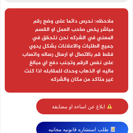
ملاحظه:
نحرص دائما على وضع رقم
مباشر يخص صاحب العمل او القسم
المعني في الشركه نحن نتحقق في
جميع الطلبات والاعلانات بشكل يدوي
فقط قم بالاتصال او ارسال رساله واتساب
على نفس الرقم وتجنب دفع اي مبالغ
ماليه او الذهاب وحدك للمقابله اذا كنت
غير متاكد من مكان والشركه
ابلاغ عن اساءة او مضايقة
طلب استشاره قانونيه مجانيه