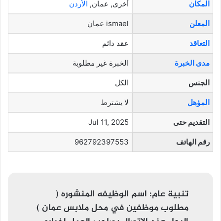
المكان
أخرى, عمان,
الأردن
المعلن
ismael عمان
التعاقد
عقد دائم
مدى الخبرة
الخبرة غير مطلوبة
الجنس
الكل
المؤهل
لا يشترط
التقديم حتى
Jul 11, 2025
رقم الهاتف
962792397553
تنبية عام:
اسم الوظيفه المنشوره (
مطلوب موظفين في محل ملابس عمان )