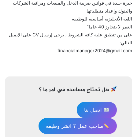
خبرة جيدة في قوانين ضريبة الدخل والمبيعات ومراقبة الشركات
والبنوك وإعداد متطلباتها
اللغة الأنجليزية أساسية للوظيفة
العمر لا يتجاوز 40 عاما”
على من تنطبق عليه كافة الشروط ، يرجى إرسال CV على الإيميل
التالي:
financialmanager2024@gmail.com
تصفّح
المقالات
هل تحتاج مساعده في امر ما ؟
اتصل بنا
صاحب عمل ؟ انشر وظيفه