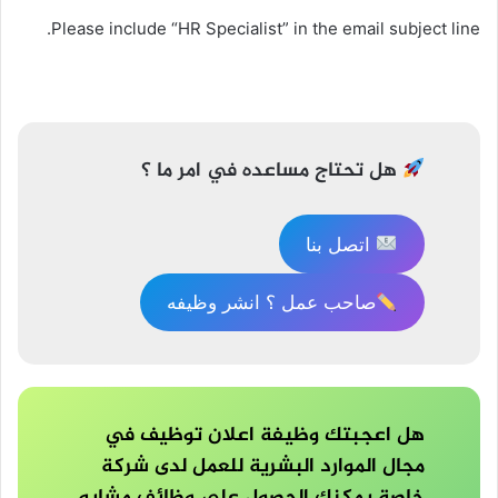
Please include “HR Specialist” in the email subject line.
تصفّح
المقالات
هل تحتاج مساعده في امر ما ؟
اتصل بنا
صاحب عمل ؟ انشر وظيفه
هل اعجبتك وظيفة اعلان توظيف في
مجال الموارد البشرية للعمل لدى شركة