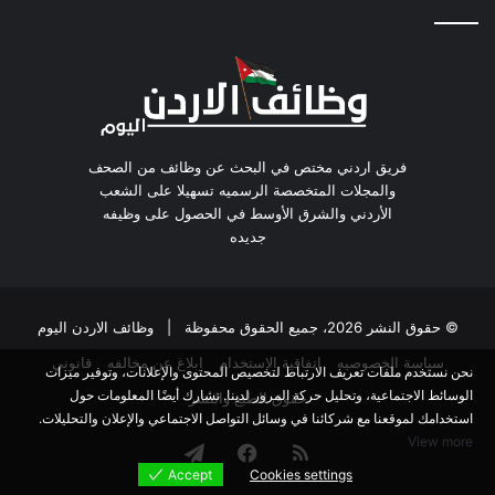
فريق اردني مختص في البحث عن وظائف من الصحف
والمجلات المتخصصة الرسميه تسهيلا على الشعب
الأردني والشرق الأوسط في الحصول على وظيفه
جديده
© حقوق النشر 2026، جميع الحقوق محفوظة |
وظائف الاردن اليوم
سياسة الخصوصيه
اتفاقية الاستخدام
ابلاغ عن مخالفه
قانوني
نحن نستخدم ملفات تعريف الارتباط لتخصيص المحتوى والإعلانات، وتوفير ميزات
الوسائط الاجتماعية، وتحليل حركة المرور لدينا. نشارك أيضًا المعلومات حول
حقوق الطبع والنشر
استخدامك لموقعنا مع شركائنا في وسائل التواصل الاجتماعي والإعلان والتحليلات.
View more
ملخص
فيسبوك
تيلقرام
Accept
Cookies settings
Cookies settings