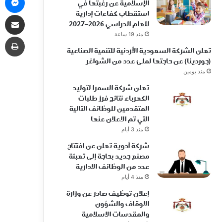
الإسلامية عن رغبتها في
استقطاب كفاءات إدارية
مشاركة 
للعام الدراسي 2026–2027
منذ 19 ساعة
طب
تعلن الشركة السعودية الأردنية للتنمية الصناعية
(جوردينا) عن حاجتها لملئ عدد من الشواغر
منذ يومين
تعلن شركة السمرا لتوليد
الكهرباء نتائج فرز طلبات
المتقدمين للوظائف التالية
التي تم الاعلان عنها
منذ 3 أيام
شركة أدوية تعلن عن افتتاح
مصنع جديد بحاجة إلى تعبئة
عدد من الوظائف الادارية
منذ 4 أيام
إعلان توظيف صادر عن وزارة
الاوقاف والشؤون
والمقدسات الاسلامية