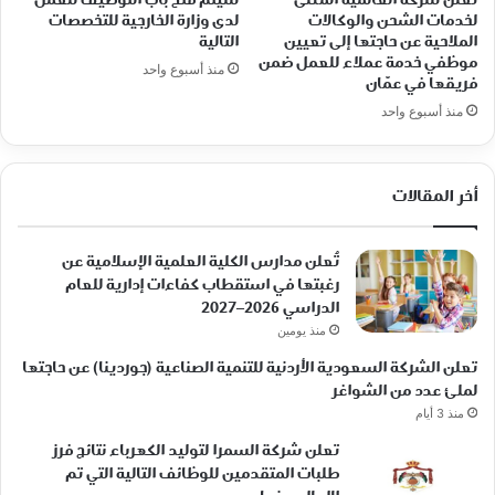
تعلن شركة العالمية المثلى
سيتم فتح باب التوظيف للعمل
لخدمات الشحن والوكالات
لدى وزارة الخارجية للتخصصات
الملاحية عن حاجتها إلى تعيين
التالية
موظفي خدمة عملاء للعمل ضمن
منذ أسبوع واحد
فريقها في عمّان
منذ أسبوع واحد
أخر المقالات
تُعلن مدارس الكلية العلمية الإسلامية عن
رغبتها في استقطاب كفاءات إدارية للعام
الدراسي 2026–2027
منذ يومين
تعلن الشركة السعودية الأردنية للتنمية الصناعية (جوردينا) عن حاجتها
لملئ عدد من الشواغر
منذ 3 أيام
تعلن شركة السمرا لتوليد الكهرباء نتائج فرز
طلبات المتقدمين للوظائف التالية التي تم