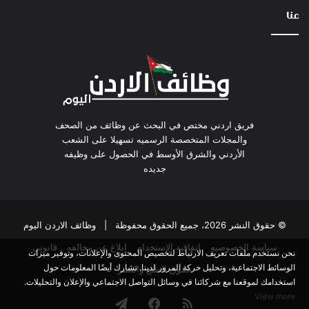
عنا
فريق اردني مختص في البحث عن وظائف من الصحف
والمجلات المتخصصة الرسميه تسهيلا على الشعب
الأردني والشرق الأوسط في الحصول على وظيفه
جديده
© حقوق النشر 2026، جميع الحقوق محفوظة |
وظائف الاردن اليوم
سياسة الخصوصيه
اتفاقية الاستخدام
ابلاغ عن مخالفه
قانوني
نحن نستخدم ملفات تعريف الارتباط لتخصيص المحتوى والإعلانات، وتوفير ميزات
الوسائط الاجتماعية، وتحليل حركة المرور لدينا. نشارك أيضًا المعلومات حول
حقوق الطبع والنشر
استخدامك لموقعنا مع شركائنا في وسائل التواصل الاجتماعي والإعلان والتحليلات.
View more
ملخص
فيسبوك
تيلقرام