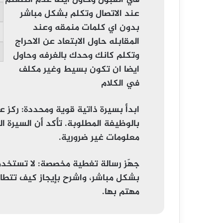
في القبول وحاول ايضا عدم التلعثم
عند الاتصال وتكلم بشكل مباشر
بدون اي كلمات منمقه وعند
المقابله حاول الابتعاد عن الاحراج
وتكلم كانك وحدك بالغرفه وحاول
ايضا ان تكون بسيط وغير مكلف
في الكلام
ابدأ بسيرة ذاتية قوية ومحددة
: ركز ع
بالوظيفة المطلوبة. تأكد أن السيرة ا
معلومات غير ضرورية.
جهّز رسالة تغطية مخصصة
: لا تستخد
بشكل مباشر، واشرح بإيجاز كيف تتطاب
مهتم بها.