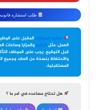
طلب استشاره قانونيه 
حماية الموظف
المقبل على الوظي
العمل، مثل
الراتب
والمزايا وساعات الع
قبل التوقيع. يجب على الموظف التأكد
والاحتفاظ بنسخة من العقد وجميع ال
المستقبلية.
هل تحتاج مساعده في امر ما ؟
اتصل بنا
صاحب عمل ؟ ا