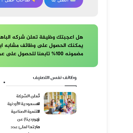
هل اعجبتك وظيفة تعلن شركه الباهاو
يمكنك الحصول على وظائف مشابه ايض
مضمونه 100% تابعنا للحصول على عمل مستقر الان
وظائف نفس التصنيف
تُ
تعلن الشركة
ع
السعودية الأردنية
ل
للتنمية الصناعية
ن
(جوردينا) عن
م
حاجتها لملئ عدد