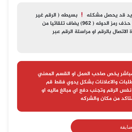
ويد قد يحصل مشكله
بسيطه (
الرقم غير
) اذا لم يعمل الرقم تاكد من حذف رمز الدوله ( 962) يضاف تلقائيا من
لاتصال بالرقم او مراسلة الرقم عبر
باشر يخص صاحب العمل او القسم المعني
لبات والاعلانات بشكل يدوي فقط قم
نفس الرقم وتجنب دفع اي مبالغ ماليه او
تاكد من مكان والشركه
ضايقة