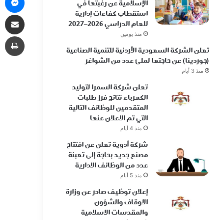
الإسلامية عن رغبتها في
استقطاب كفاءات إدارية
مشاركة 
للعام الدراسي 2026–2027
منذ يومين
طب
تعلن الشركة السعودية الأردنية للتنمية الصناعية
(جوردينا) عن حاجتها لملئ عدد من الشواغر
منذ 3 أيام
تعلن شركة السمرا لتوليد
الكهرباء نتائج فرز طلبات
المتقدمين للوظائف التالية
التي تم الاعلان عنها
منذ 4 أيام
شركة أدوية تعلن عن افتتاح
مصنع جديد بحاجة إلى تعبئة
عدد من الوظائف الادارية
منذ 5 أيام
إعلان توظيف صادر عن وزارة
الاوقاف والشؤون
والمقدسات الاسلامية