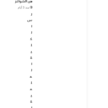
د
من الشواغر
ا
منذ 3 أيام
ر
س
ا
ل
ك
ل
ي
ة
ا
ل
ع
ل
م
ي
ة