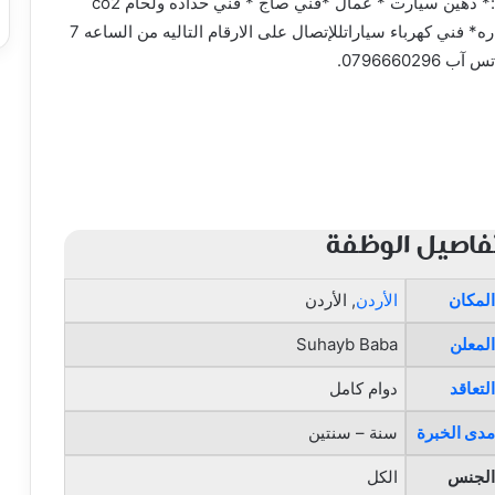
تعلن شركه الباهاوس عن حاجتها لوظائف متاحة التاليه:* دهين سيارت * عمال *فني صاج * فني حداده ولحام co2
كهرباء* فني صيانه عامه 3 فاز* فني المنيوم* فني نجاره* فني كهرباء سياراتللإتصال على الارقام التاليه من الساعه 7
فاصيل الوظفة
المكان
الأردن
, الأردن
المعلن
Suhayb Baba
التعاقد
دوام كامل
مدى الخبرة
سنة – سنتين
الجنس
الكل