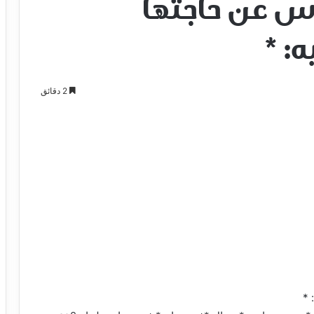
س عن حاجتها
ه: *
2 دقائق
 *