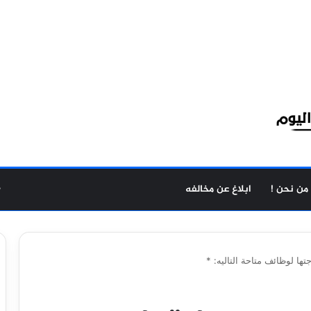
من نحن !
ابلاغ عن مخالفه
ها لوظائف متاحة التاليه: *