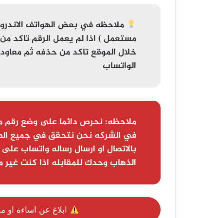
ملاحظه
في بعض الهواتف الاندر
مستعمل
خلال الموقع تاكد من حذفه ثم معاودة ا
الواتساب
ملاحظه:
نحرص دائما على وضع رقم م
في الشركه نحن نتحقق في جميع الط
بالاتصال او ارسال رساله واتساب على 
الذهاب وحدك للمقابله اذا كنت غير م
ابلاغ عن اساءة او م