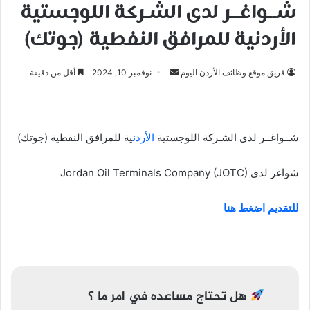
شــواغــر لدى الشـركة اللوجستية
الأردنية للمرافق النفطية (جوتك)
أرسل
فريق موقع وظائف الأردن اليوم
نوفمبر 10, 2024
أقل من دقيقة
بريدا
إلكترونيا
شــواغــر لدى الشـركة اللوجستية
الأردن
ية للمرافق النفطية (جوتك)
شواغر لدى Jordan Oil Terminals Company (JOTC)
للتقديم اضغط هنا
تصفّح
المقالات
هل تحتاج مساعده في امر ما ؟