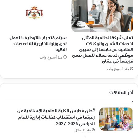
تعلن شركة العالمية المثلى
سيتم فتح باب التوظيف للعمل
لخدمات الشحن والوكالات
لدى وزارة الخارجية للتخصصات
الملاحية عن حاجتها إلى تعيين
التالية
موظفي خدمة عملاء للعمل ضمن
منذ أسبوع واحد
فريقها في عمّان
منذ أسبوع واحد
أخر المقالات
تُعلن مدارس الكلية العلمية الإسلامية عن
رغبتها في استقطاب كفاءات إدارية للعام
الدراسي 2026–2027
منذ 8 دقائق