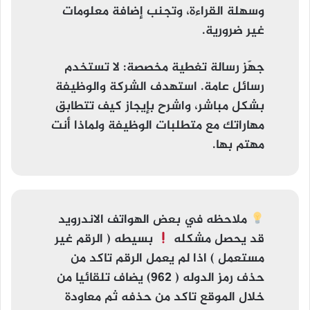
وسهلة القراءة، وتجنب إضافة معلومات
غير ضرورية.
جهّز رسالة تغطية مخصصة
: لا تستخدم
رسائل عامة. استهدف الشركة والوظيفة
بشكل مباشر، واشرح بإيجاز كيف تتطابق
مهاراتك مع متطلبات الوظيفة ولماذا أنت
مهتم بها.
ملاحظه
في بعض الهواتف الاندرويد
قد يحصل مشكله
بسيطه (
الرقم غير
مستعمل
) اذا لم يعمل الرقم تاكد من
حذف رمز الدوله ( 962) يضاف تلقائيا من
خلال الموقع تاكد من حذفه ثم معاودة