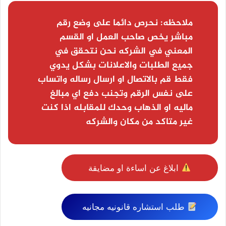
ملاحظه:
نحرص دائما على وضع رقم
مباشر يخص صاحب العمل او القسم
المعني في الشركه نحن نتحقق في
جميع الطلبات والاعلانات بشكل يدوي
فقط قم بالاتصال او ارسال رساله واتساب
على نفس الرقم وتجنب دفع اي مبالغ
ماليه او الذهاب وحدك للمقابله اذا كنت
غير متاكد من مكان والشركه
ابلاغ عن اساءة او مضايقة
طلب استشاره قانونيه مجانيه