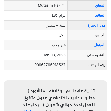
المعلن
Mutasim Hakimi
التعاقد
دوام كامل
مدى الخبرة
سنة – سنتين
الجنس
الكل
المؤهل
غير محدد
التقديم حتى
Jan 08, 2025
رقم الهاتف
00962795013537
تنبية عام:
اسم الوظيفه المنشوره (
مطلوب طبيب اختصاصي عيون متفرغ
للعمل لمدة حوالي شهرين ) الرجاء عند