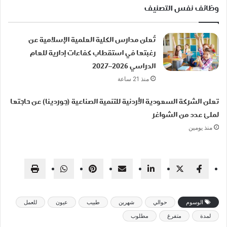
وظائف نفس التصنيف
تُعلن مدارس الكلية العلمية الإسلامية عن
رغبتها في استقطاب كفاءات إدارية للعام
الدراسي 2026–2027
منذ 21 ساعة
تعلن الشركة السعودية الأردنية للتنمية الصناعية (جوردينا) عن حاجتها
لملئ عدد من الشواغر
منذ يومين
الوسوم
حوالي
شهرين
طبيب
عيون
للعمل
لمدة
متفرغ
مطلوب