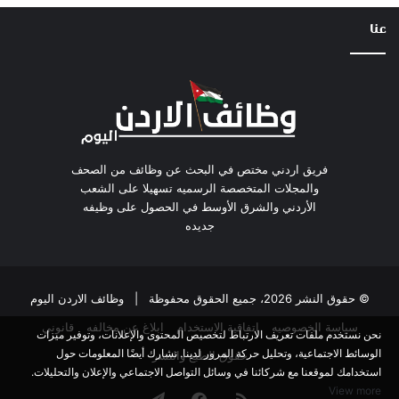
عنا
فريق اردني مختص في البحث عن وظائف من الصحف
والمجلات المتخصصة الرسميه تسهيلا على الشعب
الأردني والشرق الأوسط في الحصول على وظيفه
جديده
© حقوق النشر 2026، جميع الحقوق محفوظة |
وظائف الاردن اليوم
سياسة الخصوصيه
اتفاقية الاستخدام
ابلاغ عن مخالفه
قانوني
نحن نستخدم ملفات تعريف الارتباط لتخصيص المحتوى والإعلانات، وتوفير ميزات
الوسائط الاجتماعية، وتحليل حركة المرور لدينا. نشارك أيضًا المعلومات حول
حقوق الطبع والنشر
استخدامك لموقعنا مع شركائنا في وسائل التواصل الاجتماعي والإعلان والتحليلات.
View more
ملخص
فيسبوك
تيلقرام