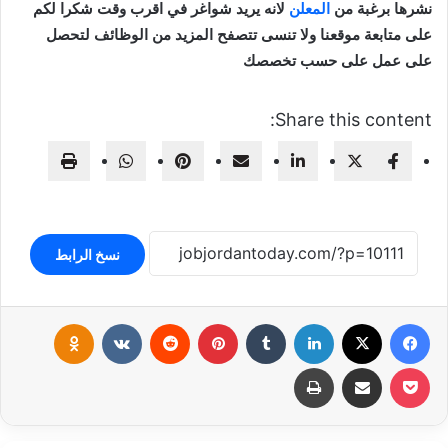
نشرها برغبة من
المعلن
لانه يريد شواغر في اقرب وقت شكرا لكم
على متابعة موقعنا ولا تنسى تتصفح المزيد من الوظائف لتحصل
على عمل على حسب تخصصك
Share this content:
نسخ الرابط
فيسبوك
‫X
لينكدإن
بينتيريست
klassniki
‫Pocket
مشاركة عبر البريد
طباعة