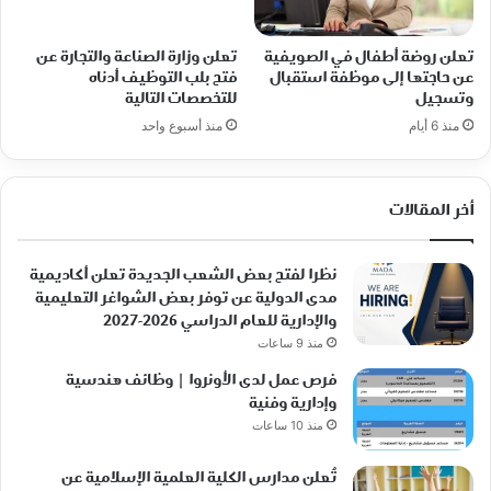
تعلن روضة أطفال في الصويفية
تعلن وزارة الصناعة والتجارة عن
عن حاجتها إلى موظفة استقبال
فتح بلب التوظيف أدناه
وتسجيل
للتخصصات التالية
منذ 6 أيام
منذ أسبوع واحد
أخر المقالات
نظرا لفتح بعض الشعب الجديدة تعلن أكاديمية
مدى الدولية عن توفر بعض الشواغر التعليمية
والإدارية للعام الدراسي 2026-2027
منذ 9 ساعات
فرص عمل لدى الأونروا | وظائف هندسية
وإدارية وفنية
منذ 10 ساعات
تُعلن مدارس الكلية العلمية الإسلامية عن