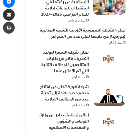
الإسلامية عن رغبتها في
استقطاب كفاءات إدارية
مشاركة 
للعام الدراسي 2026–2027
منذ يوم واحد
طب
تعلن الشركة السعودية الأردنية للتنمية الصناعية
(جوردينا) عن حاجتها لملئ عدد من الشواغر
منذ 3 أيام
تعلن شركة السمرا لتوليد
الكهرباء نتائج فرز طلبات
المتقدمين للوظائف التالية
التي تم الاعلان عنها
منذ 4 أيام
شركة أدوية تعلن عن افتتاح
مصنع جديد بحاجة إلى تعبئة
عدد من الوظائف الادارية
منذ 4 أيام
إعلان توظيف صادر عن وزارة
الاوقاف والشؤون
والمقدسات الاسلامية