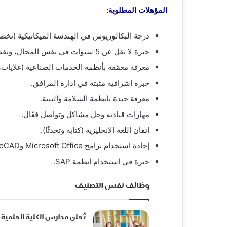
المؤهلات المطلوبة:
درجة البكالوريوس في الهندسة الميكانيكية (تخصص VAC
خبرة لا تقل عن 5 سنوات في نفس المجال، ويفضل ضمن بيئة تصنيع أو شركات FMCG.
معرفة معمّقة بأنظمة الخدمات الصناعية (غلايات، تبريد، HVAC، معالجة الم
خبرة إشرافية مثبتة في إدارة المرافق.
معرفة جيدة بأنظمة السلامة والبيئة.
مهارات قيادية وحل مشاكل وتواصل فعّال.
إتقان اللغة الإنجليزية (كتابة وتحدثًا).
إجادة استخدام برامج Microsoft Office وAutoCAD.
خبرة في استخدام أنظمة SAP.
وظائف نفس التصنيف
تُعلن مدارس الكلية العلمية