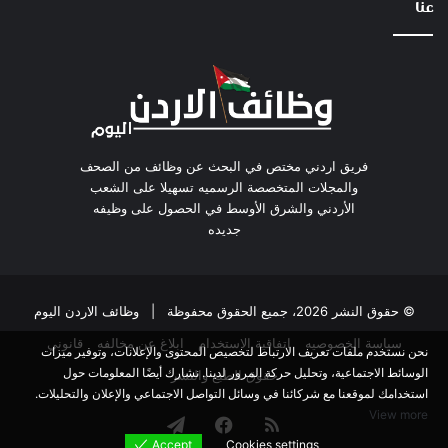
عنا
فريق اردني مختص في البحث عن وظائف من الصحف
والمجلات المتخصصة الرسميه تسهيلا على الشعب
الأردني والشرق الأوسط في الحصول على وظيفه
جديده
© حقوق النشر 2026، جميع الحقوق محفوظة |
وظائف الاردن اليوم
سياسة الخصوصيه
اتفاقية الاستخدام
ابلاغ عن مخالفه
قانوني
نحن نستخدم ملفات تعريف الارتباط لتخصيص المحتوى والإعلانات، وتوفير ميزات
الوسائط الاجتماعية، وتحليل حركة المرور لدينا. نشارك أيضًا المعلومات حول
حقوق الطبع والنشر
استخدامك لموقعنا مع شركائنا في وسائل التواصل الاجتماعي والإعلان والتحليلات.
View more
ملخص
فيسبوك
تيلقرام
Accept
Cookies settings