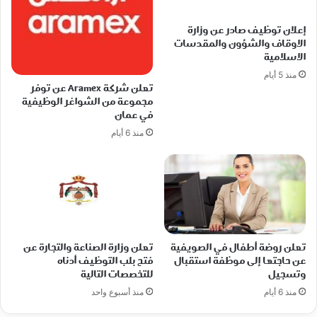
إعلان توظيف صادر عن وزارة
الاوقاف والشؤون والمقدسات
الاسلامية
منذ 5 أيام
تعلن شركة Aramex عن توفر
مجموعة من الشواغر الوظيفية
في عمان
منذ 6 أيام
تعلن روضة أطفال في الصويفية
تعلن وزارة الصناعة والتجارة عن
عن حاجتها إلى موظفة استقبال
فتح بلب التوظيف أدناه
وتسجيل
للتخصصات التالية
منذ 6 أيام
منذ أسبوع واحد