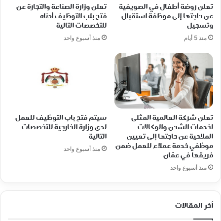
تعلن روضة أطفال في الصويفية
تعلن وزارة الصناعة والتجارة عن
عن حاجتها إلى موظفة استقبال
فتح بلب التوظيف أدناه
وتسجيل
للتخصصات التالية
منذ 5 أيام
منذ أسبوع واحد
تعلن شركة العالمية المثلى
سيتم فتح باب التوظيف للعمل
لخدمات الشحن والوكالات
لدى وزارة الخارجية للتخصصات
الملاحية عن حاجتها إلى تعيين
التالية
موظفي خدمة عملاء للعمل ضمن
منذ أسبوع واحد
فريقها في عمّان
منذ أسبوع واحد
أخر المقالات