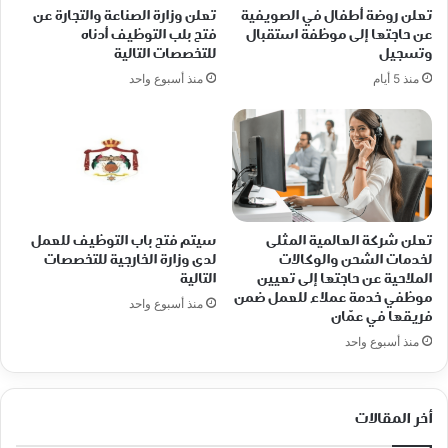
تعلن روضة أطفال في الصويفية
تعلن وزارة الصناعة والتجارة عن
عن حاجتها إلى موظفة استقبال
فتح بلب التوظيف أدناه
وتسجيل
للتخصصات التالية
منذ 5 أيام
منذ أسبوع واحد
تعلن شركة العالمية المثلى
سيتم فتح باب التوظيف للعمل
لخدمات الشحن والوكالات
لدى وزارة الخارجية للتخصصات
الملاحية عن حاجتها إلى تعيين
التالية
موظفي خدمة عملاء للعمل ضمن
منذ أسبوع واحد
فريقها في عمّان
منذ أسبوع واحد
أخر المقالات