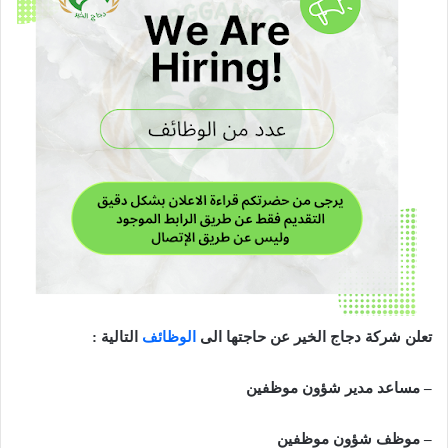
د
ا
إ
ل
ك
ت
ر
و
ن
ي
ا
تعلن شركة دجاج الخير عن حاجتها الى
الوظائف
التالية :
– مساعد مدير شؤون موظفين
– موظف شؤون موظفين