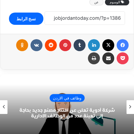
الوسوم
عن
نسخ الرابط
فيسبوك
‫X
لينكدإن
‏Tumblr
بينتيريست
‏Reddit
‏VKontakte
Odnoklassniki
‫Pocket
مشاركة عبر البريد
طباعة
وظائف في الاردن
شركة أدوية تعلن عن افتتاح مصنع جديد بحاجة
إلى تعبئة عدد من الوظائف الادارية