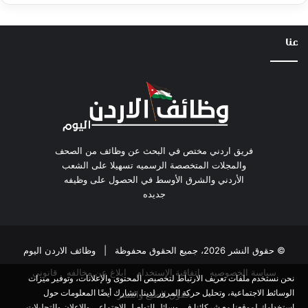
عنا
فريق اردني مختص في البحث عن وظائف من الصحف
والمجلات المتخصصة الرسميه تسهيلا على الشعب
الأردني والشرق الأوسط في الحصول على وظيفه
جديده
© حقوق النشر 2026، جميع الحقوق محفوظة |
وظائف الاردن اليوم
سياسة الخصوصيه
اتفاقية الاستخدام
ابلاغ عن مخالفه
قانوني
نحن نستخدم ملفات تعريف الارتباط لتخصيص المحتوى والإعلانات، وتوفير ميزات
الوسائط الاجتماعية، وتحليل حركة المرور لدينا. نشارك أيضًا المعلومات حول
حقوق الطبع والنشر
استخدامك لموقعنا مع شركائنا في وسائل التواصل الاجتماعي والإعلان والتحليلات.