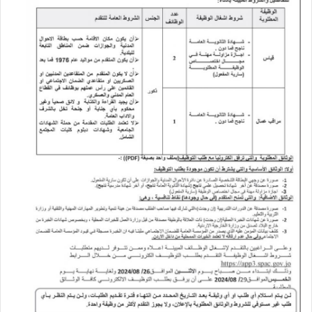
ي
د
ا
إ
ل
ك
ت
ر
و
ن
ي
ا