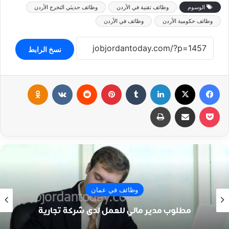
الوسوم
وظائف تقنية في الأردن
وظائف حديثي التخرج الأردن
وظائف حكومية الأردن
وظائف في الأردن
نسخ الرابط
فيسبوك
‫X
لينكدإن
‏Tumblr
بينتيريست
‏Reddit
‏VKontakte
Odnoklassniki
‫Pocket
مشاركة عبر البريد
طباعة
وظائف في عمان
يعلن 
وب مدير مالي للعمل لدى شركة تجارية