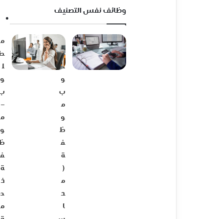
وظائف نفس التصنيف
م
م
ط
ط
ل
ل
و
و
ب
ب
م
–
و
م
ظ
و
ف
ظ
ة
ف
(
ة
م
خ
ح
د
ا
م