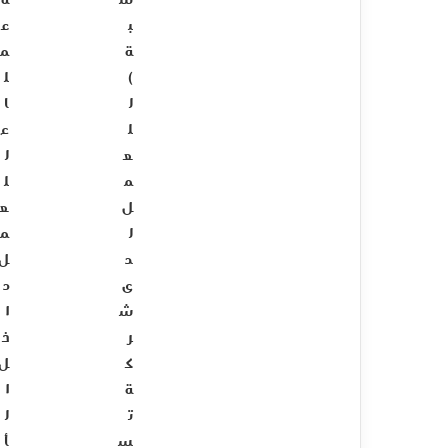
س
ة
ب
ع
ة
م
)
ل
ل
ا
ل
ء
ع
ل
م
ل
ل
ع
ل
م
د
ل
ى
د
ش
ا
ر
خ
ك
ل
ة
ا
ت
ل
س
أ