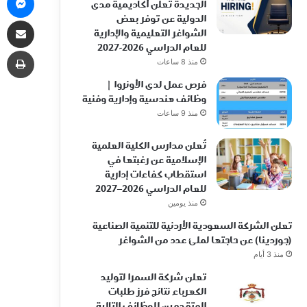
الجديدة تعلن أكاديمية مدى
الدولية عن توفر بعض
مشاركة 
الشواغر التعليمية والإدارية
للعام الدراسي 2026-2027
طب
منذ 8 ساعات
فرص عمل لدى الأونروا |
وظائف هندسية وإدارية وفنية
منذ 9 ساعات
تُعلن مدارس الكلية العلمية
الإسلامية عن رغبتها في
استقطاب كفاءات إدارية
للعام الدراسي 2026–2027
منذ يومين
تعلن الشركة السعودية الأردنية للتنمية الصناعية
(جوردينا) عن حاجتها لملئ عدد من الشواغر
منذ 3 أيام
تعلن شركة السمرا لتوليد
الكهرباء نتائج فرز طلبات
المتقدمين للوظائف التالية