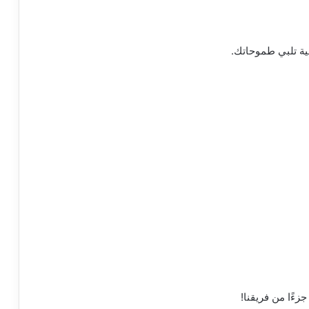
ة تلبي طموحاتك.
زءًا من فريقنا!