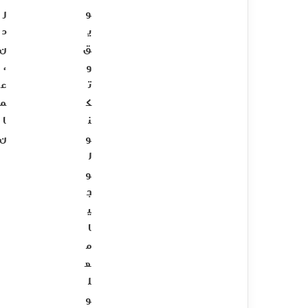
و
ر
ي
د
ق
ن
و
،
ت
ع
ك
م
ن
ا
و
ن
ل
و
ج
ي
ا
م
ع
ل
و