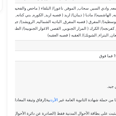
معه, وادي السير, سحاب, الموقر, ناعور)/ البلقاء ( ماحص والفحيص)/ الزرق
, الهاشميه)/ مادبا ( ذيبان)/ اربد ( قصبه اربد, الكوره, بني كنانه, الاغوار ا
الوسطيه)/ المفرق ( قصبه المفرق, الباديه الشماليه, الرويشد)/ جرش ( ق
فرنجه)/ الكرك ( المزار الجنوبي, القصر, الاغوار الجنوبيه)/ الطفيله ( قصب
ن, البتراء, الشوبك)/ العقبه ( قصبه العقبه)
 جيد.
الأردن
ية(ارفاق وثيقة المعادلة مصدق
بت على بطاقة الأحوال المدنية فقط (الصادرة عن دائرة الأحوال المدنية 