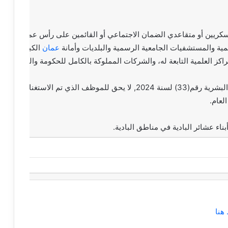
العسكريين أو متقاعدي الضمان الاجتماعي أو القائمين على رأس عملهم بوظ
ية والمستشفيات الجامعية الرسمية والبلديات وأمانة
عمان
الكبرى ومجا
اكز العلمية التابعة له، والشركات المملوكة بالكامل للحكومة والبنك المر
– استنادًا لاحكام المادة (99) من نظام إدارة الموارد البشرية رقم(33) لسنة 2024, لا يحق للموظف الذي 
لعام.
ء عشائر البادية في مناطق البادية.
هنا