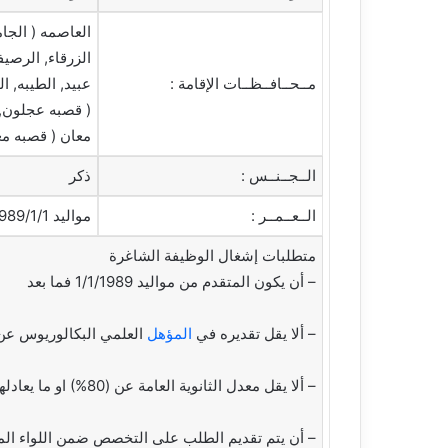
و
العاصمه ( الجا
ن
الزرقاء, الرصيفه
ي
مــحــافــظــات الإقامة :
عبيد, الطيبه, 
ا
( قصبه عجلون, ك
معان ( قصبه معا
الــجــنــس :
ذكر
الــعــمــر :
مواليد 1989/1/1 فما فوق
متطلبات إشغال الوظيفة الشاغرة
– أن يكون المتقدم من مواليد 1/1/1989 فما بعد
– ألا يقل تقديره في
المؤهل
العلمي البكالوريوس عن
– ألا يقل معدل الثانوية العامة عن (80%) او ما يعادلها من حملة شهادة الثانوية العامة غير
– أن يتم تقديم الطلب على التخصص ضمن اللواء المث