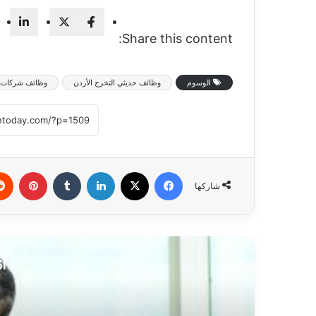
Share this content:
الوسوم
وظائف حديثي التخرج الأردن
وظائف شركات ا
فيسبوك
‫X
لينكدإن
‏Tumblr
بينتيريست
شاركها
أق