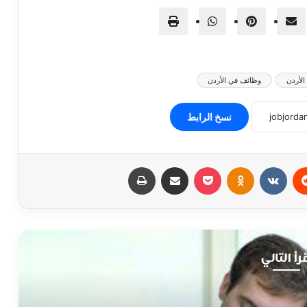
لأردن
وظائف في الأردن
نسخ الرابط
‏Reddit
‏VKontakte
Odnoklassniki
‫Pocket
مشاركة عبر البريد
طباعة
رأ التالي