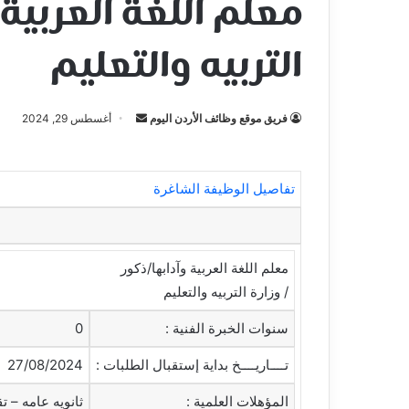
معلم اللغة العربية 
التربيه والتعليم
فريق موقع وظائف الأردن اليوم
أ
أغسطس 29, 2024
ر
س
ل
تفاصيل الوظيفة الشاغرة
ب
ر
ي
معلم اللغة العربية وآدابها/ذكور
د
/ وزارة التربيه والتعليم
ا
إ
سنوات الخبرة الفنية :
0
ل
ك
تــــاريــــخ بداية إستقبال الطلبات :
27/08/2024
ت
المؤهلات العلمية :
ثانويه عامه – تق
ر