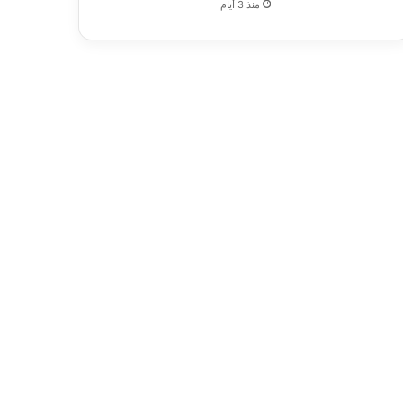
منذ 3 أيام
اء ( قصبه
لشماليه, بني
صبه جرش)/ عجلون
ه الطفيله)/
ة حسب الأصول).
ويكون مطابق