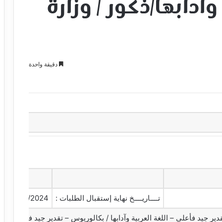
وآدابها/ذكور / وزارة
دقيقة واحدة
تــــاريــــخ نهاية إستقبال الطلبات :
02/09/2024
دير جيد فأعلى – اللغة العربية وآدابها / بكالوريوس – تقدير جيد فأعلى – اللغ