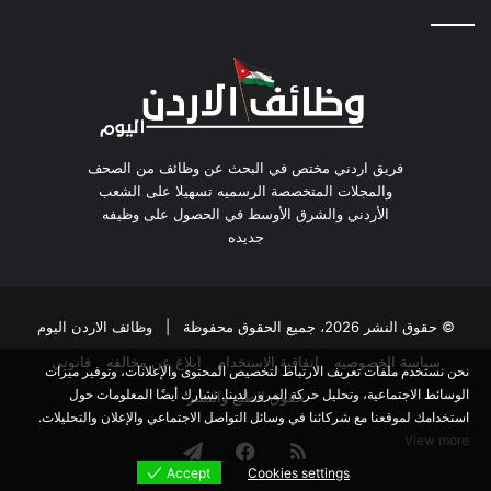
فريق اردني مختص في البحث عن وظائف من الصحف
والمجلات المتخصصة الرسميه تسهيلا على الشعب
الأردني والشرق الأوسط في الحصول على وظيفه
جديده
© حقوق النشر 2026، جميع الحقوق محفوظة |
وظائف الاردن اليوم
سياسة الخصوصيه
اتفاقية الاستخدام
ابلاغ عن مخالفه
قانوني
نحن نستخدم ملفات تعريف الارتباط لتخصيص المحتوى والإعلانات، وتوفير ميزات
الوسائط الاجتماعية، وتحليل حركة المرور لدينا. نشارك أيضًا المعلومات حول
حقوق الطبع والنشر
استخدامك لموقعنا مع شركائنا في وسائل التواصل الاجتماعي والإعلان والتحليلات.
View more
ملخص
فيسبوك
تيلقرام
Accept
Cookies settings
Cookies settings