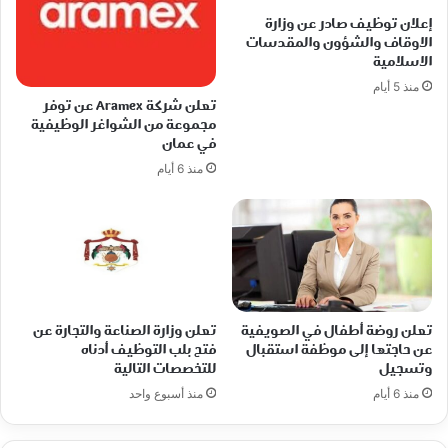
إعلان توظيف صادر عن وزارة
الاوقاف والشؤون والمقدسات
الاسلامية
منذ 5 أيام
تعلن شركة Aramex عن توفر
مجموعة من الشواغر الوظيفية
في عمان
منذ 6 أيام
تعلن روضة أطفال في الصويفية
تعلن وزارة الصناعة والتجارة عن
عن حاجتها إلى موظفة استقبال
فتح بلب التوظيف أدناه
وتسجيل
للتخصصات التالية
منذ 6 أيام
منذ أسبوع واحد