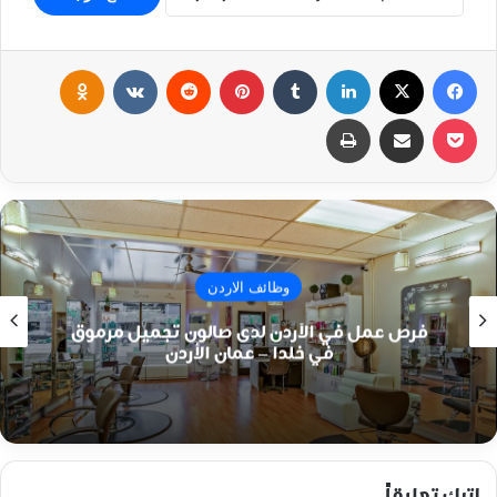
فيسبوك
‫X
لينكدإن
بينتيريست
klassniki
‫Pocket
مشاركة عبر البريد
طباعة
وظائف الاردن
فرص عمل في الأردن لدى صالون تجميل مرموق
في خلدا – عمان الأردن
اترك تعليقاً