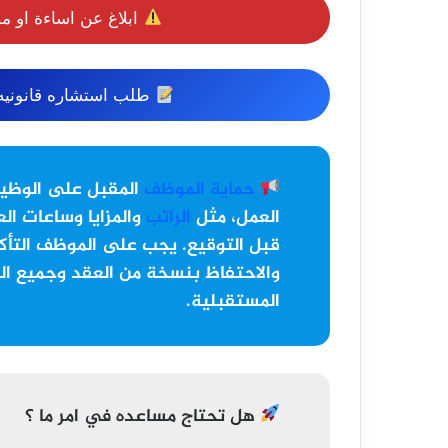
ابلاغ عن اساءة او م
طلب استشاره قانونيه 
حماية الموظف
المقبل على الوظي
العمل، مثل
الراتب
والمزايا وساعات الع
قبل التوقيع. يجب على الموظف التأكد
والاحتفاظ بنسخة من العقد وجميع ال
المستقبلية.
هل تحتاج مساعده في امر ما ؟