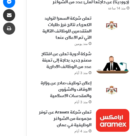
(جوردينا) عن حاجتها لملئ عدد من الشواغر
منذ 14 ساعة
مشاركة 
تعلن شركة السمرا لتوليد
طب
الكهرباء نتائج فرز طلبات
المتقدمين للوظائف التالية
التي تم الاعلان عنها
منذ يومين
شركة أدوية تعلن عن افتتاح
مصنع جديد بحاجة إلى تعبئة
عدد من الوظائف الادارية
منذ 3 أيام
إعلان توظيف صادر عن وزارة
الاوقاف والشؤون
والمقدسات الاسلامية
منذ 3 أيام
تعلن شركة Aramex عن توفر
مجموعة من الشواغر
الوظيفية في عمان
منذ 4 أيام