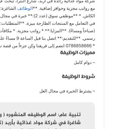
شركة مواد غذائية رائدة في أربد، شارع البترا، تبحث 
مع رواتب مجزية وحوافز إضافية. **
الوظائف
الشاغرة:*
الكاش. * **موظفي سوق (عدد
في التعامل مع المنتجات الطازجة ميزة. **المتطلبات:*
(صباحاً ومساءً). **المزايا:** * رواتب مجزية. * مكافآ
* 0786858666 انضم إلى فريقنا وكن جزءاً من قصة نجاحنا! سارع بالتقديم، الفرص محدودة!
مميزات الوظيفة
– دوام كامل
شروط الوظيفة
– يشترط الخبرة في مجال العل
تنبية عام:
اسم الوظيفه المنشوره ( 
شاغرة في شركة مواد غذائية بأربد (ك