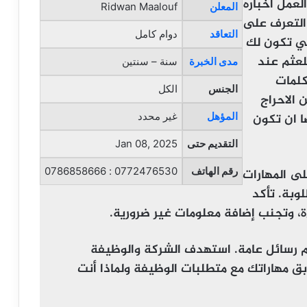
لعمل اخباره
المعلن
Ridwan Maalouf
التعرف على
التعاقد
دوام كامل
كي تكون لك
لعثم عند
مدى الخبرة
سنة – سنتين
كلمات
الجنس
الكل
 الاحراج
ا ان تكون
المؤهل
غير محدد
التقديم حتى
Jan 08, 2025
رقم الهاتف
0772476530 : 0786858666
لى المهارات
لوبة. تأكد
ءة، وتجنب إضافة معلومات غير ضرورية.
م رسائل عامة. استهدف الشركة والوظيفة
ق مهاراتك مع متطلبات الوظيفة ولماذا أنت