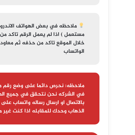
ملاحظه
في بعض الهواتف الاندر
مستعمل
خلال الموقع تاكد من حذفه ثم معاودة ا
الواتساب
ملاحظه:
نحرص دائما على وضع رقم م
في الشركه نحن نتحقق في جميع الط
بالاتصال او ارسال رساله واتساب على 
الذهاب وحدك للمقابله اذا كنت غير م