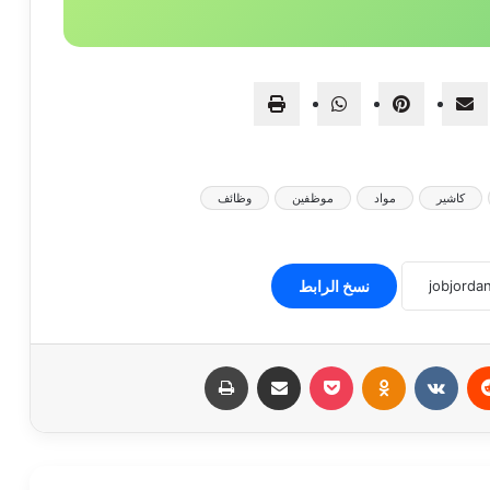
كاشير
مواد
موظفين
وظائف
نسخ الرابط
ريست
Odnoklassniki
‫Pocket
مشاركة عبر البريد
طباعة