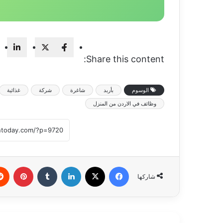
Share this content:
الوسوم
بأربد
شاغرة
شركة
غذائية
وظائف في الاردن من المنزل
فيسبوك
‫X
لينكدإن
بينتي
شاركها