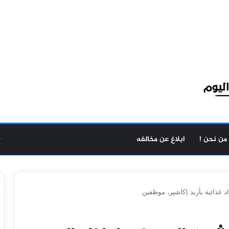
من نحن !
ابلاغ عن مخالفه
غذائية بأربد (كاشير، موظفين