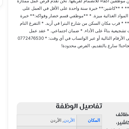
عن موظفين أكفاء للانضمام لفريقها. نحن نقدم فرص عمل ممتازة
* * **كاشير:** خبرة سنة واحدة على الأقل في العمل على
 2):** خبرة في مجال المواد الغذائية ميزة. * **موظفي قسم خضار وفواكه:** خبرة
* * قرب مكان السكن من شارع البترا في أربد. * التفرغ التام
ت تشجيعية بناءً على الأداء. * ضمان اجتماعي. * عقد عمل
رسمي. **للتقديم:** اتصل بنا قبل الساعة 9 مساءً على الأرقام التالية أو عبر الواتساب في أي وقت: * 0772476530
تفاصيل الوظفة
وظائف
المكان
الأردن
, الأردن
اشير،