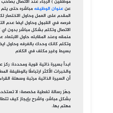
موظفين ) الرجاء عند الاتصال بصاحب ا
عن
عنوان الوظيفه
مباشره حتى يتم 
المقدم على العمل وحاول الاختصار ل
فرصه في القبول وحاول ايضا عدم الت
الاتصال وتكلم بشكل مباشر بدون اي 
منمقه وعند المقابله حاول الابتعاد عن
وتكلم كانك وحدك بالغرفه وحاول ايض
بسيط وغير مكلف في الكلام
ابدأ بسيرة ذاتية قوية ومحددة
: ركز ع
والخبرات الأكثر ارتباطًا بالوظيفة المط
أن السيرة الذاتية مرتبة وسهلة القرا
جهّز رسالة تغطية مخصصة
: لا تستخد
بشكل مباشر، واشرح بإيجاز كيف تتطاب
مهتم بها.