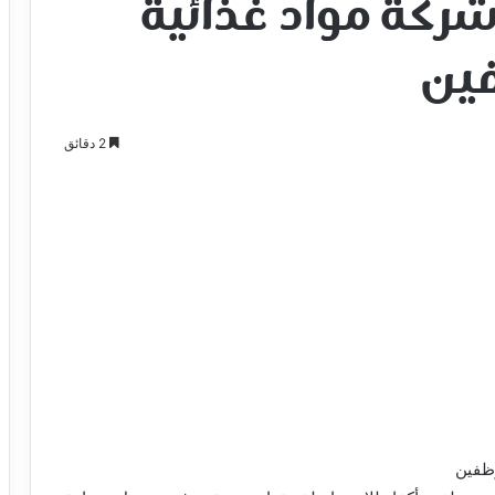
ركة مواد غذائية
فين
2 دقائق
وظفين