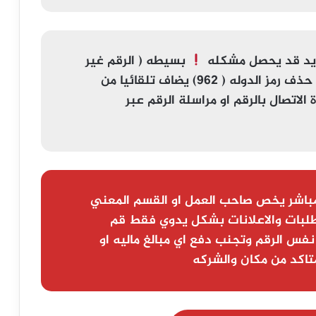
ويد قد يحصل مشكله
بسيطه (
الرقم غير
) اذا لم يعمل الرقم تاكد من حذف رمز الدوله ( 962) يضاف تلقائيا من
لاتصال بالرقم او مراسلة الرقم عبر
باشر يخص صاحب العمل او القسم المعني
لبات والاعلانات بشكل يدوي فقط قم
نفس الرقم وتجنب دفع اي مبالغ ماليه او
تاكد من مكان والشركه