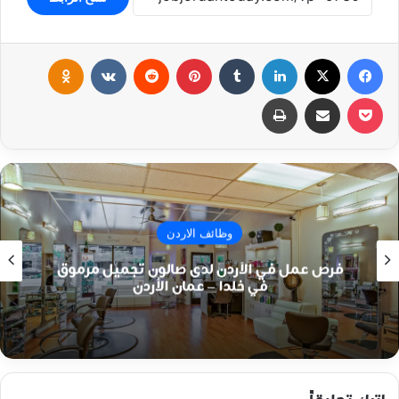
فيسبوك
‫X
لينكدإن
بينتيريست
klassniki
‫Pocket
مشاركة عبر البريد
طباعة
وظائف الاردن
فرص عمل في الأردن لدى صالون تجميل مرموق
في خلدا – عمان الأردن