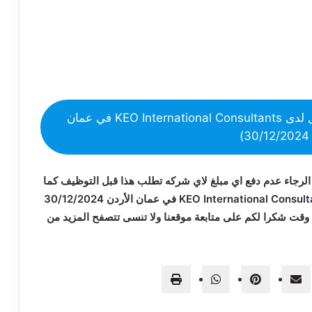
مشابهة ل(مطلوب موظفين استقبال للعمل لدى KEO International Consultants في عمان
)
الرجاء عدم دفع اي مبلغ لاي شركه تطلب هذا قبل التوظيف كما
ان وظيفة (مطلوب موظفين استقبال للعمل لدى KEO International Consultants في عمان الأردن 30/12/2024
وقت شكرا لكم على متابعة موقعنا ولا تنسى تتصفح المزيد من