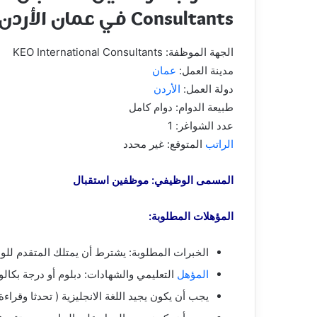
Consultants في عمان الأردن 30/12/2024
الجهة الموظفة: KEO International Consultants
مدينة العمل:
عمان
دولة العمل:
الأردن
طبيعة الدوام: دوام كامل
عدد الشواغر: 1
الراتب
المتوقع: غير محدد
المسمى الوظيفي: موظفين استقبال
المؤهلات المطلوبة:
الخبرات المطلوبة: يشترط أن يمتلك المتقدم للوظيفة خبرة 3 سنوات كحد أدنى كموظف اس
المؤهل
التعليمي والشهادات: دبلوم أو درجة بكال
يجب أن يكون يجيد اللغة الانجليزية ( تحدثا وقراءة 