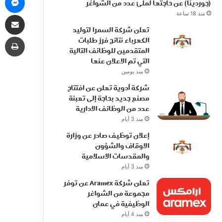
(جوردينا) عن حاجتها لملئ عدد من الشواغر
منذ 18 ساعة
مشاركة 
تعلن شركة السمرا لتوليد
طب
الكهرباء نتائج فرز طلبات
المتقدمين للوظائف التالية
التي تم الاعلان عنها
منذ يومين
شركة أدوية تعلن عن افتتاح
مصنع جديد بحاجة إلى تعبئة
عدد من الوظائف الادارية
منذ 3 أيام
إعلان توظيف صادر عن وزارة
الاوقاف والشؤون
والمقدسات الاسلامية
منذ 3 أيام
تعلن شركة Aramex عن توفر
مجموعة من الشواغر
الوظيفية في عمان
منذ 4 أيام