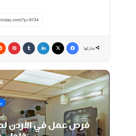
فيسبوك
‫X
لينكدإن
بينتي
شاركها
أق
وظ
أبريل 
فرص عمل في الأردن لد