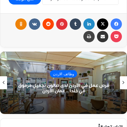
فيسبوك
‫X
لينكدإن
بينتيريست
klassniki
‫Pocket
مشاركة عبر البريد
طباعة
وظائف الاردن
فرص عمل في الأردن لدى صالون تجميل مرموق
في خلدا – عمان الأردن