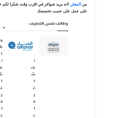
من
المعلن
لانه يريد شواغر في اقرب وقت شكرا لكم عل
على عمل على حسب تخصصك
وظائف نفس التصنيف
و
و
ظ
ظ
ا
ا
ئ
ئ
ف
ف
ش
ش
ا
ا
غ
غ
ر
ر
ة
ة
ل
ل
د
د