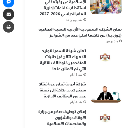
الإسلامية عن رغبتها في
استقطاب كفاءات إدارية
مشاركة 
للعام الدراسي 2026–2027
منذ يوم واحد
طب
تعلن الشركة السعودية الأردنية للتنمية الصناعية
(جوردينا) عن حاجتها لملئ عدد من الشواغر
منذ يومين
تعلن شركة السمرا لتوليد
الكهرباء نتائج فرز طلبات
المتقدمين للوظائف التالية
التي تم الاعلان عنها
منذ 3 أيام
شركة أدوية تعلن عن افتتاح
مصنع جديد بحاجة إلى تعبئة
عدد من الوظائف الادارية
منذ 4 أيام
إعلان توظيف صادر عن وزارة
الاوقاف والشؤون
والمقدسات الاسلامية