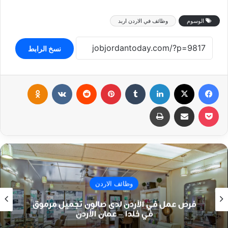
الوسوم
وظائف في الاردن اربد
نسخ الرابط
فيسبوك
‫X
لينكدإن
بينتيريست
klassniki
‫Pocket
مشاركة عبر البريد
طباعة
وظائف الاردن
فرص عمل في الأردن لدى صالون تجميل مرموق
في خلدا – عمان الأردن