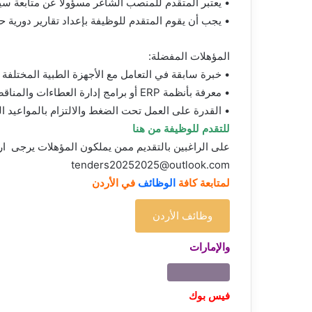
• يعتبر المتقدم للمنصب الشاغر مسؤولاً عن متابعة سي
• يجب أن يقوم المتقدم للوظيفة بإعداد تقارير دورية 
المؤهلات المفضلة:
• خبرة سابقة في التعامل مع الأجهزة الطبية المختلفة و
• معرفة بأنظمة ERP أو برامج إدارة العطاءات والمناقصات
• القدرة على العمل تحت الضغط والالتزام بالمواعيد الن
للتقدم للوظيفة من هنا
على الراغبين بالتقديم ممن يملكون المؤهلات يرجى ارسا
tenders20252025@outlook.com
لمتابعة كافة
الوظائف
في الأردن
وظائف الأردن
والإمارات
فيس بوك