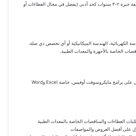
الخبرات المطلوبة: يجب أن يمتلك المتقدم للوظيفة خبرة ٢-٣ سنوات كحد أدنى (يفضل في مجال العطاءات أو
سة الكهربائية، الهندسة الميكانيكية أو أي تخصص ذي صلة.
• يجب أن يكون يجيد العمل على الحاسوب ويجيد العمل على برامج مايكروسوفت أوفيس، خاصة Excel وWord
لبات العطاءات والمناقصات الخاصة بالمعدات الطبية
ول على أفضل العروض والمواصفات