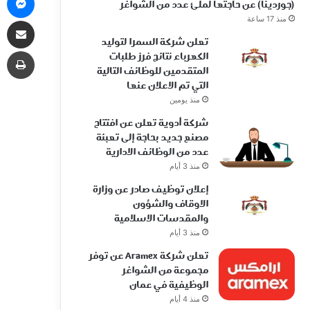
(جوردينا) عن حاجتها لملئ عدد من الشواغر
منذ 17 ساعة
مشاركة 
تعلن شركة السمرا لتوليد
طب
الكهرباء نتائج فرز طلبات
المتقدمين للوظائف التالية
التي تم الاعلان عنها
منذ يومين
شركة أدوية تعلن عن افتتاح
مصنع جديد بحاجة إلى تعبئة
عدد من الوظائف الادارية
منذ 3 أيام
إعلان توظيف صادر عن وزارة
الاوقاف والشؤون
والمقدسات الاسلامية
منذ 3 أيام
تعلن شركة Aramex عن توفر
مجموعة من الشواغر
الوظيفية في عمان
منذ 4 أيام