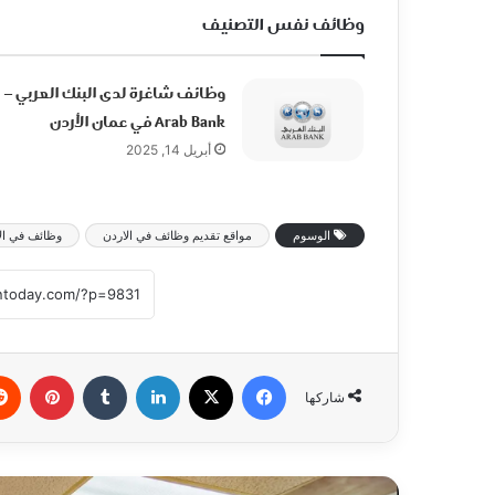
وظائف نفس التصنيف
وظائف شاغرة لدى البنك العربي –
Arab Bank في عمان الأردن
أبريل 14, 2025
الوسوم
مواقع تقديم وظائف في الاردن
وظائف في الا
فيسبوك
‫X
لينكدإن
بينتي
شاركها