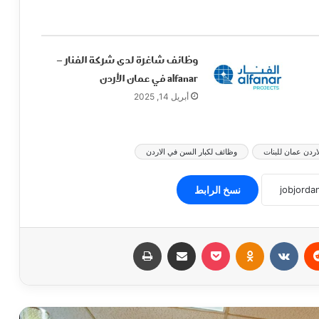
وظائف شاغرة لدى شركة الفنار –
alfanar في عمان الأردن
أبريل 14, 2025
ردن عمان للبنات
وظائف لكبار السن في الاردن
نسخ الرابط
ريست
Odnoklassniki
‫Pocket
مشاركة عبر البريد
طباعة