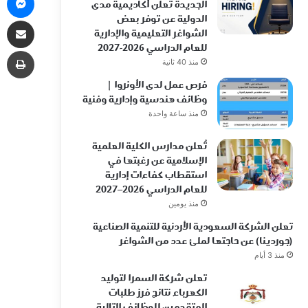
الجديدة تعلن أكاديمية مدى
الدولية عن توفر بعض
مشاركة 
الشواغر التعليمية والإدارية
للعام الدراسي 2026-2027
طب
منذ 40 ثانية
فرص عمل لدى الأونروا |
وظائف هندسية وإدارية وفنية
منذ ساعة واحدة
تُعلن مدارس الكلية العلمية
الإسلامية عن رغبتها في
استقطاب كفاءات إدارية
للعام الدراسي 2026–2027
منذ يومين
تعلن الشركة السعودية الأردنية للتنمية الصناعية
(جوردينا) عن حاجتها لملئ عدد من الشواغر
منذ 3 أيام
تعلن شركة السمرا لتوليد
الكهرباء نتائج فرز طلبات
المتقدمين للوظائف التالية