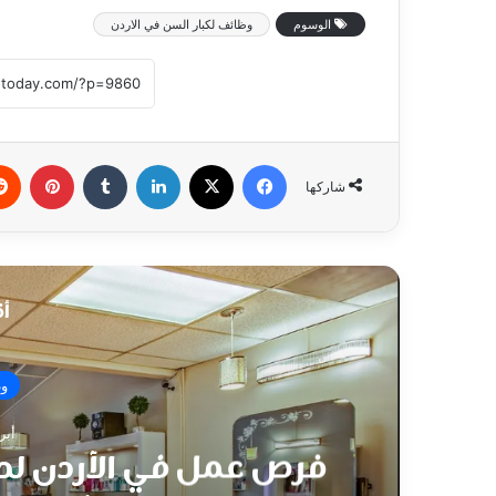
الوسوم
وظائف لكبار السن في الاردن
فيسبوك
‫X
لينكدإن
بينتي
شاركها
أق
وظ
أبريل 
فرص عمل في الأردن لد