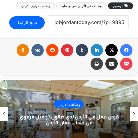
الوسوم
وظائف في الاردن امن وحمايه
وظائف هواوي الاردن
نسخ الرابط
فيسبوك
‫X
لينكدإن
بينتيريست
klassniki
‫Pocket
مشاركة عبر البريد
طباعة
وظائف الاردن
فرص عمل في الأردن لدى صالون تجميل مرموق
في خلدا – عمان الأردن