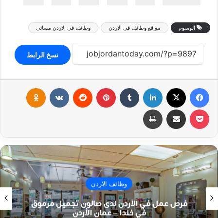
الوسوم
مواقع وظائف في الاردن
وظائف في الاردن مسائي
نسخ الرابط
فيسبوك
‫X
لينكدإن
بينتيريست
klassniki
‫Pocket
مشاركة عبر البريد
طباعة
وظائف الاردن
فرص عمل في الأردن لدى صالون تجميل مرموق
في خلدا – عمان الأردن