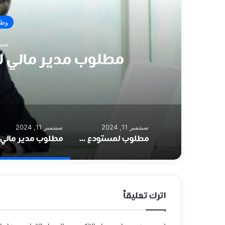
وظا
سبتمبر 
مطلوب مدير مالي ل
سبتمبر 11, 2024
سبتمبر 11, 2024
مطلوب لمستودع ادوية/ عمان – طبربور موظف/ ة موارد بشرية
اترك تعليقاً