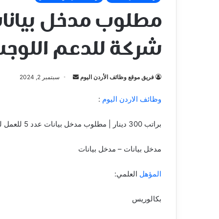
شركة للدعم اللوج
فريق موقع وظائف الأردن اليوم
أ
سبتمبر 2, 2024
ر
وظائف الاردن اليوم
:
س
ل
براتب 300 دينار | مطلوب مدخل بيانات عدد 5 للعمل لدى شركة للدعم اللوجستي
ب
ر
ي
مدخل بيانات – مدخل بيانات
د
ا
المؤهل
العلمي:
إ
ل
بكالوريس
ك
ت