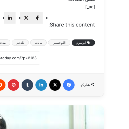
[ad_]
Share this content:
الوسوم
اللوجستي
بيانات
للدعم
مدخ
فيسبوك
‫X
لينكدإن
‏Tumblr
بينتيريست
شاركها
أق