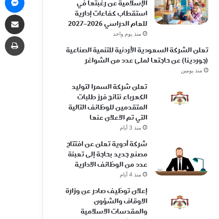
الإسلامية عن رغبتها في
استقطاب كفاءات إدارية
مشاركة
للعام الدراسي 2026–2027
منذ يوم واحد
طب
تعلن الشركة السعودية الأردنية للتنمية الصناعية
(جوردينا) عن حاجتها لملئ عدد من الشواغر
منذ يومين
تعلن شركة السمرا لتوليد
الكهرباء نتائج فرز طلبات
المتقدمين للوظائف التالية
التي تم الاعلان عنها
منذ 3 أيام
شركة أدوية تعلن عن افتتاح
مصنع جديد بحاجة إلى تعبئة
عدد من الوظائف الادارية
منذ 4 أيام
إعلان توظيف صادر عن وزارة
الاوقاف والشؤون
والمقدسات الاسلامية