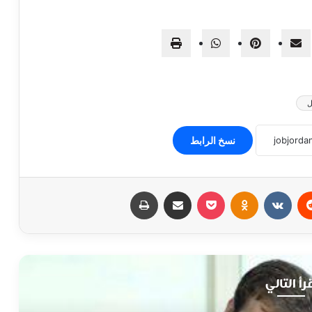
ل
نسخ الرابط
‏Reddit
‏VKontakte
Odnoklassniki
‫Pocket
مشاركة عبر البريد
طباعة
رأ التالي